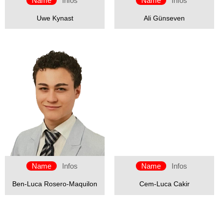
Name
Infos
Name
Infos
Uwe Kynast
Ali Günseven
Name
Infos
Name
Infos
Ben-Luca Rosero-Maquilon
Cem-Luca Cakir