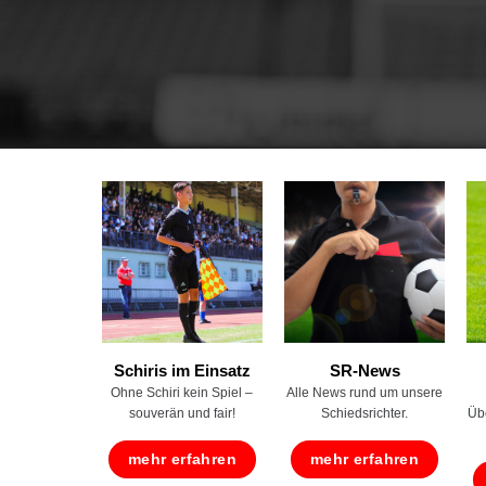
Schiris im Einsatz
SR-News
Ohne Schiri kein Spiel –
Alle News rund um unsere
souverän und fair!
Schiedsrichter.
Übe
mehr erfahren
mehr erfahren