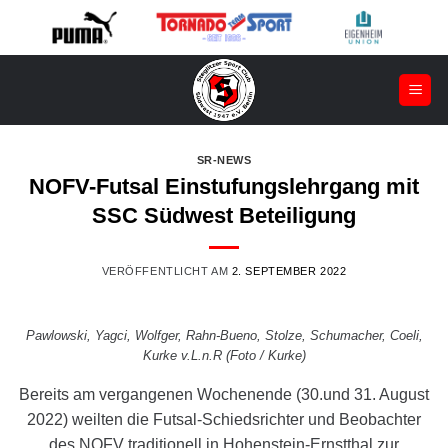
Zum
Inhalt
springen
SR-NEWS
NOFV-Futsal Einstufungslehrgang mit
SSC Südwest Beteiligung
VERÖFFENTLICHT AM
2. SEPTEMBER 2022
Pawlowski, Yagci, Wolfger, Rahn-Bueno, Stolze, Schumacher, Coeli,
Kurke v.L.n.R (Foto / Kurke)
Bereits am vergangenen Wochenende (30.und 31. August
2022) weilten die Futsal-Schiedsrichter und Beobachter
des NOFV traditionell in Hohenstein-Ernstthal zur